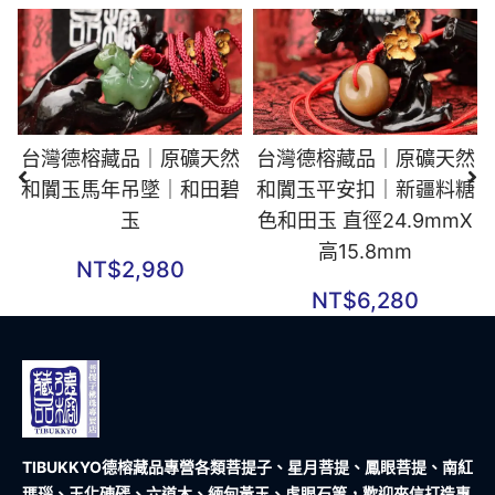
台灣德榕藏品｜原礦天然
台灣德榕藏品｜原礦天然
和闐玉馬年吊墜｜和田碧
和闐玉平安扣｜新疆料糖
玉
色和田玉 直徑24.9mmX
高15.8mm
NT$
2,980
NT$
6,280
TIBUKKYO德榕藏品
專營各類菩提子、星月菩提、鳳眼菩提、南紅
瑪瑙、玉化硨磲、六道木、緬甸黃玉、虎眼石等，歡迎來信打造專