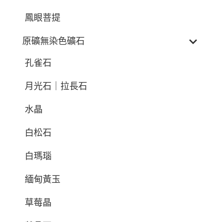
鳳眼菩提
原礦無染色礦石
孔雀石
月光石｜拉長石
水晶
白松石
白瑪瑙
緬甸黃玉
草莓晶