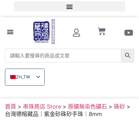
會員登入/會員註冊
文玩知識
串珠商店 Store
南紅瑪瑙
菩提子
木珠類
原礦無染色礦石
關於德榕
ZH_TW
EN
JA
首頁
>
串珠商店 Store
>
原礦無染色礦石
>
硃砂
>
TH
台灣德榕藏品｜紫金砂硃砂手珠｜8mm
VI