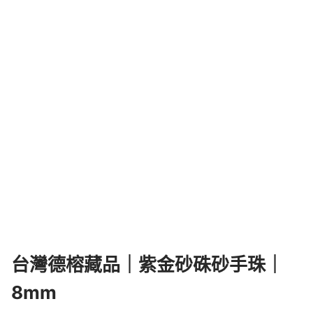
台灣德榕藏品｜紫金砂硃砂手珠｜
8mm