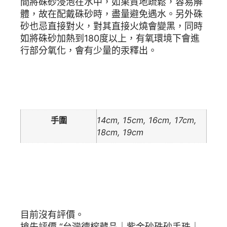
間將硃砂浸泡在水中，如果質地疏鬆，容易解
體，故在配戴硃砂時，盡量避免遇水。另外硃
砂也忌直接對火，對其直接火燒會變黑，同時
如將硃砂加熱到180度以上，有氧環境下會進
行部分氧化，會有少量的汞釋出。
額外資訊
手圍
14cm, 15cm, 16cm, 17cm,
18cm, 19cm
商品評價
目前沒有評價。
搶先評價 “台灣德榕藏品｜紫金砂硃砂手珠｜