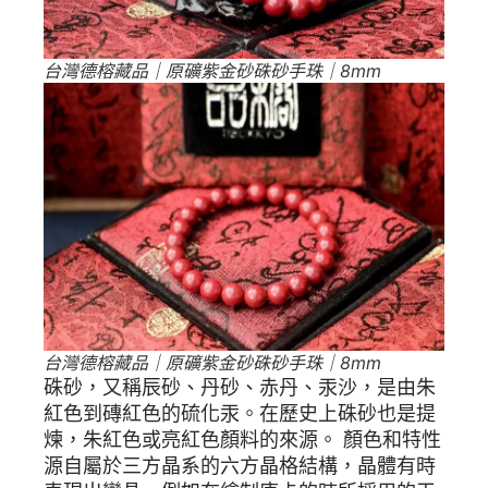
台灣德榕藏品｜原礦紫金砂硃砂手珠｜8mm
台灣德榕藏品｜原礦紫金砂硃砂手珠｜8mm
硃砂，又稱辰砂、丹砂、赤丹、汞沙，是由朱
紅色到磚紅色的硫化汞。在歷史上硃砂也是提
煉，朱紅色或亮紅色顏料的來源。 顏色和特性
源自屬於三方晶系的六方晶格結構，晶體有時