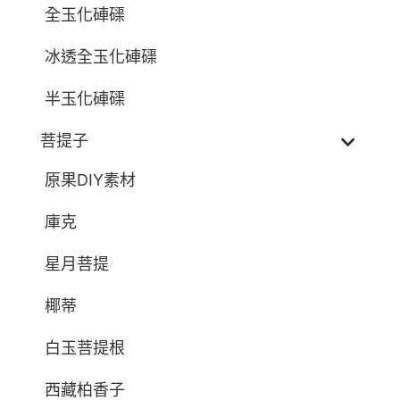
全玉化硨磲
冰透全玉化硨磲
半玉化硨磲
菩提子
原果DIY素材
庫克
星月菩提
椰蒂
白玉菩提根
西藏柏香子