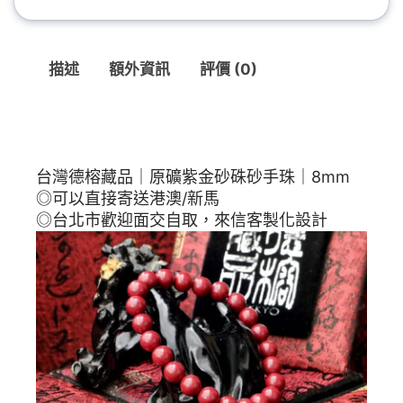
描述
額外資訊
評價 (0)
描述
台灣德榕藏品｜原礦紫金砂硃砂手珠｜8mm
◎可以直接寄送港澳/新馬
◎台北市歡迎面交自取，來信客製化設計