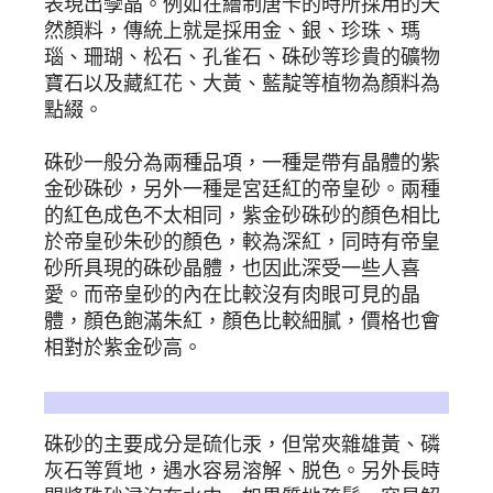
表現出孿晶。例如在繪制唐卡的時所採用的天
然顏料，傳統上就是採用金、銀、珍珠、瑪
瑙、珊瑚、松石、孔雀石、硃砂等珍貴的礦物
寶石以及藏紅花、大黃、藍靛等植物為顏料為
點綴。
硃砂一般分為兩種品項，一種是帶有晶體的紫
金砂硃砂，另外一種是宮廷紅的帝皇砂。兩種
的紅色成色不太相同，紫金砂硃砂的顏色相比
於帝皇砂朱砂的顏色，較為深紅，同時有帝皇
砂所具現的硃砂晶體，也因此深受一些人喜
愛。而帝皇砂的內在比較沒有肉眼可見的晶
體，顏色飽滿朱紅，顏色比較細膩，價格也會
相對於紫金砂高。
硃砂的保養
硃砂的主要成分是硫化汞，但常夾雜雄黃、磷
灰石等質地，遇水容易溶解、脱色。另外長時