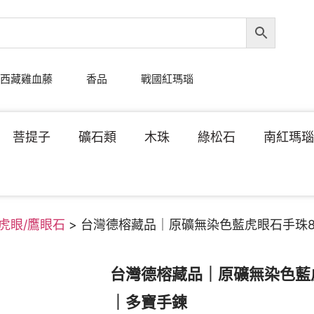
西藏雞血藤
香品
戰國紅瑪瑙
菩提子
礦石類
木珠
綠松石
南紅瑪
虎眼/鷹眼石
> 台灣德榕藏品｜原礦無染色藍虎眼石手珠
台灣德榕藏品｜原礦無染色藍
｜多寶手鍊