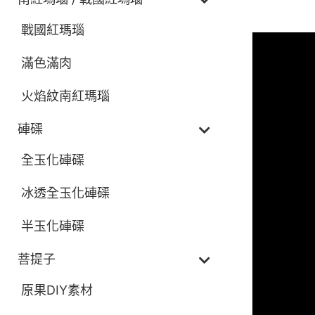
描述
戰國紅瑪瑙
滿色滿肉
火焰紋南紅瑪瑙
硨磲
全玉化硨磲
冰透全玉化硨磲
半玉化硨磲
菩提子
原果DIY素材