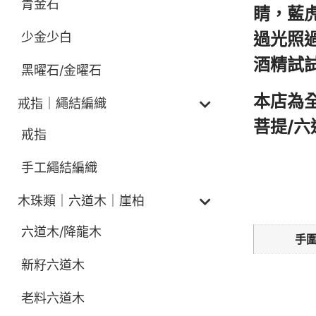
青金石
睛，藍
過光照
少金少白
酒精試
黑曜石/金曜石
本店為
戒指｜繩結編織
菩提/
戒指
手工繩結編織
額外資訊
木珠類｜六道木｜崖柏
六道木/降龍木
手
新籽六道木
老料六道木