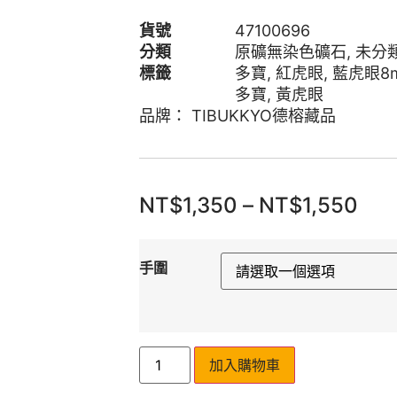
貨號
47100696
分類
原礦無染色礦石
,
未分
標籤
多寶
,
紅虎眼
,
藍虎眼8
多寶
,
黃虎眼
品牌：
TIBUKKYO德榕藏品
NT$
1,350
–
NT$
1,550
手圍
加入購物車