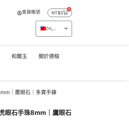
0
會員帳號
NT$
0
ZH_TW
EN
JA
瑙
和闐玉
關於德榕
TH
VI
8mm｜鷹眼石｜多寶手鍊
虎眼石手珠8mm｜鷹眼石