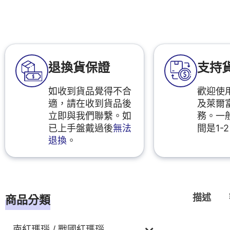
退換貨保證
支持
如收到貨品覺得不合
歡迎使用
適，請在收到貨品後
及萊爾
立即與我們聯繫。如
務。一
已上手盤戴過後
無法
間是1-
退換
。
描述
商品分類
南紅瑪瑙 / 戰國紅瑪瑙