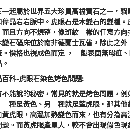
石一起屬於世界五大珍貴高檔寶石之一。貓
和偉晶岩岩脈中。虎眼石是木變石的變種。
，而且方向不規整，像斑紋一樣的任意方向
木變石礦床位於南非德蘭士瓦省，除此之外
產。價格也視成色而定 ，一般表面無瑕疵
品。
百科-虎眼石染色烤色問題:
有不能說的秘密，常見的就是烤色問題，例
，一種是黃色、另一種就是藍虎眼。那其他
由黃虎眼，高溫加熱變色而來，也有分為高
問題。而黃虎眼產量大，較不會出現假色現