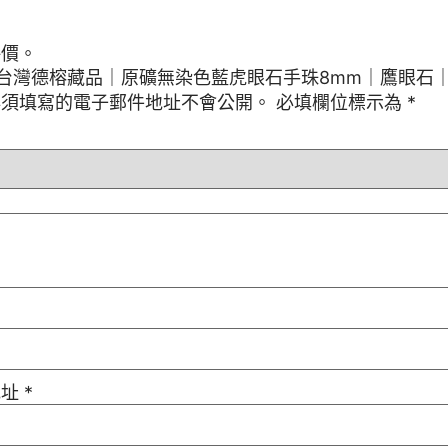
評價。
“台灣德榕藏品｜原礦無染色藍虎眼石手珠8mm｜鷹眼石｜
必須填寫的電子郵件地址不會公開。
必填欄位標示為
*
地址
*