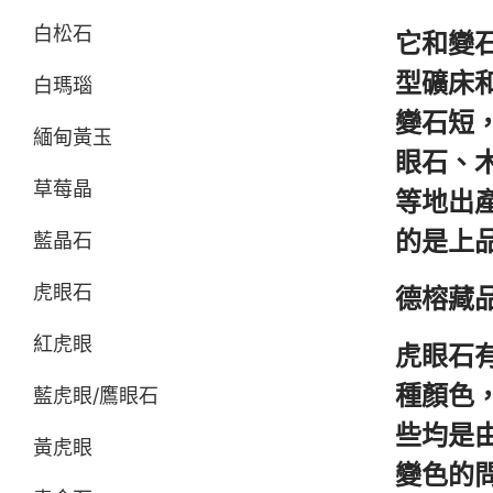
白松石
它和變
型礦床
白瑪瑙
變石短
緬甸黃玉
眼石、
草莓晶
等地出
的是上
藍晶石
虎眼石
德榕藏品
紅虎眼
虎眼石
種顏色
藍虎眼/鷹眼石
些均是
黃虎眼
變色的