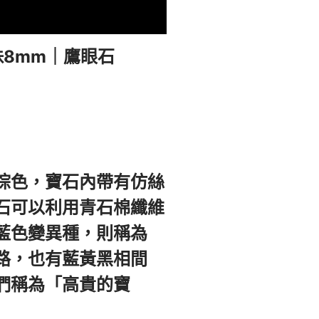
珠8mm｜鷹眼石
棕色，寶石內帶有仿絲
石可以利用青石棉纖維
藍色變異種，則稱為
路，也有藍黃黑相間
們稱為「高貴的寶