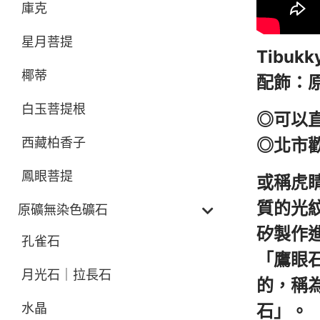
庫克
星月菩提
Tibu
椰蒂
配飾：
白玉菩提根
◎可以
◎北市
西藏柏香子
鳳眼菩提
或稱虎
質的光
原礦無染色礦石
矽製作
孔雀石
「鷹眼
月光石｜拉長石
的，稱
石」。
水晶