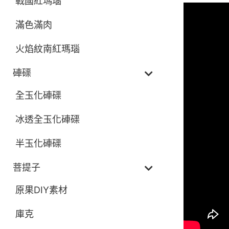
戰國紅瑪瑙
滿色滿肉
火焰紋南紅瑪瑙
硨磲
全玉化硨磲
冰透全玉化硨磲
半玉化硨磲
菩提子
原果DIY素材
庫克