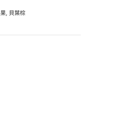
原果
,
貝葉棕