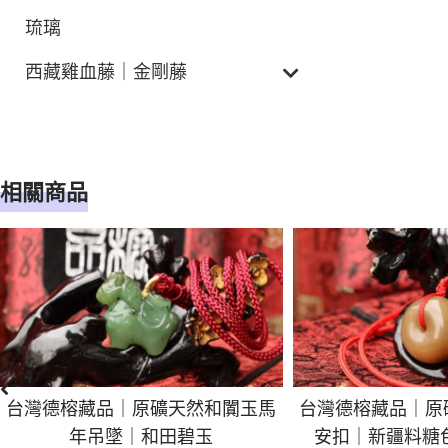
琉璃
西藏雞血藤｜金剛藤
相關商品
台灣德榕藏品｜原礦天然和闐玉馬
台灣德榕藏品｜原
年吊墜｜和田碧玉
安扣｜新疆料糖