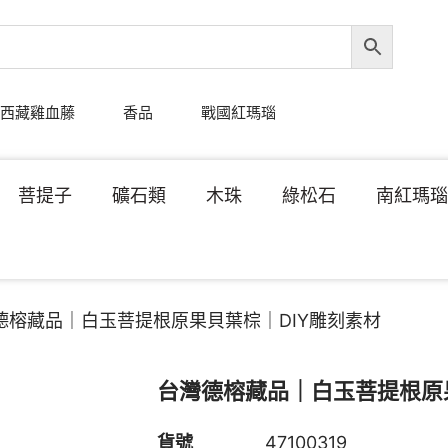
西藏雞血藤
香品
戰國紅瑪瑙
菩提子
礦石類
木珠
綠松石
南紅瑪
德榕藏品｜白玉菩提根原果貝葉棕｜DIY雕刻素材
台灣德榕藏品｜白玉菩提根原
貨號
47100319