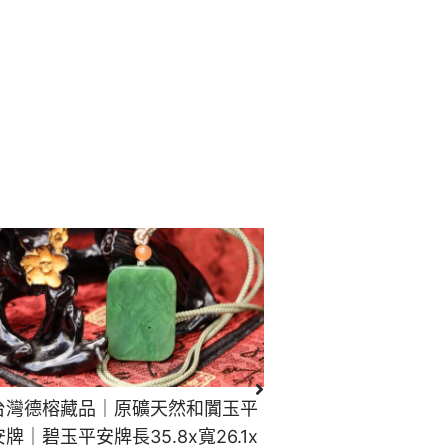
台灣德榕藏品｜原礦天然和闐玉平
安牌｜碧玉平安牌長35.8x寬26.1x