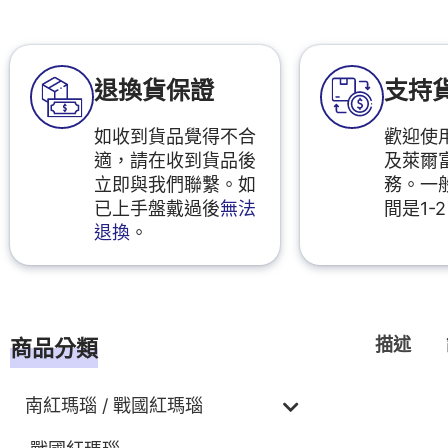
退換貨保證
支持
如收到貨品覺得不合
歡迎使用
適，請在收到貨品後
及萊爾
立即與我們聯繫。如
務。一
已上手盤戴過後
無法
間是1-
退換
。
描述
商品分類
南紅瑪瑙 / 戰國紅瑪瑙
描述