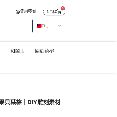
0
會員帳號
NT$
0
ZH_TW
EN
JA
瑙
和闐玉
關於德榕
TH
VI
果貝葉棕｜DIY雕刻素材