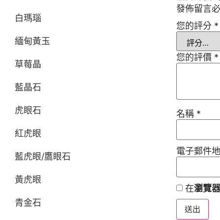
發佈留言
白瑪瑙
您的評分
*
緬甸黃玉
您的評價
*
草莓晶
藍晶石
虎眼石
名稱
*
紅虎眼
電子郵件
藍虎眼/鷹眼石
黃虎眼
在
瀏覽
青金石