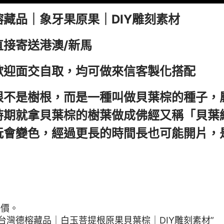
榕藏品｜象牙果原果｜DIY雕刻素材
直接寄送港澳/新馬
歡迎面交自取，均可做來信客製化搭配
根不是樹根，而是一種叫做貝葉棕的種子，
時期就拿貝葉棕的樹葉做成佛經又稱「貝葉
玩會變色，經過更長的時間長也可能開片，
評價。
“台灣德榕藏品｜白玉菩提根原果貝葉棕｜DIY雕刻素材”