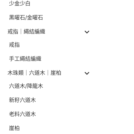
少金少白
黑曜石/金曜石
戒指｜繩結編織
戒指
手工繩結編織
木珠類｜六道木｜崖柏
六道木/降龍木
新籽六道木
老料六道木
崖柏