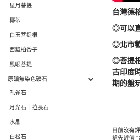
星月菩提
台灣德
椰蒂
◎可以
白玉菩提根
◎北市
西藏柏香子
◎菩提
鳳眼菩提
古印度
原礦無染色礦石
期的盤
孔雀石
月光石｜拉長石
商品評價
水晶
目前沒有
白松石
搶先評價 