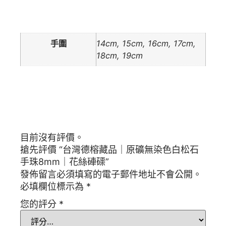
額外資訊
手圍
14cm, 15cm, 16cm, 17cm,
18cm, 19cm
商品評價
目前沒有評價。
搶先評價 “台灣德榕藏品｜原礦無染色白松石
手珠8mm｜花絲硨磲”
發佈留言必須填寫的電子郵件地址不會公開。
必填欄位標示為
*
您的評分
*