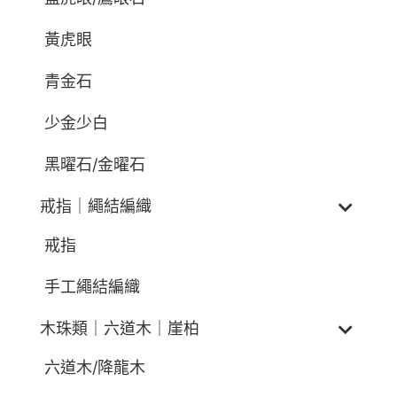
黃虎眼
青金石
少金少白
黑曜石/金曜石
戒指｜繩結編織
戒指
手工繩結編織
木珠類｜六道木｜崖柏
六道木/降龍木