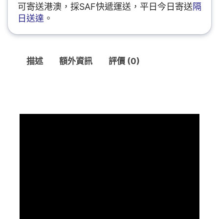
可寄送港澳，採SAF快遞運送，平日今日寄送
隔
日送達
。
描述
額外資訊
評價 (0)
描述