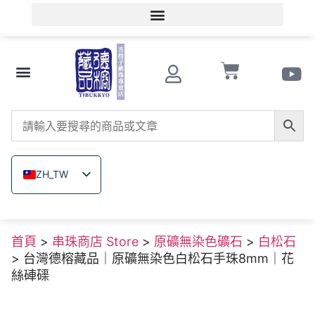
會員登入/會員註冊
文玩知識
串珠商店 Store
南紅瑪瑙
菩提子
木珠類
原礦無染色礦石
關於德榕
ZH_TW
EN
JA
首頁
>
串珠商店 Store
>
原礦無染色礦石
>
白松石
TH
> 台灣德榕藏品｜原礦無染色白松石手珠8mm｜花
VI
絲硨磲