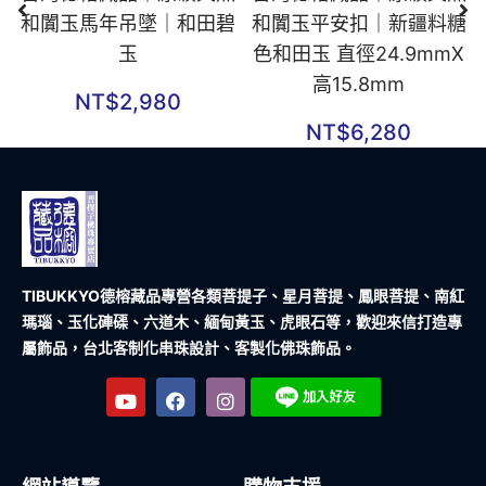
和闐玉馬年吊墜｜和田碧
和闐玉平安扣｜新疆料糖
玉
色和田玉 直徑24.9mmX
高15.8mm
NT$
2,980
NT$
6,280
TIBUKKYO德榕藏品
專營各類菩提子、星月菩提、鳳眼菩提、南紅
瑪瑙、玉化硨磲、六道木、緬甸黃玉、虎眼石等，歡迎來信打造專
屬飾品，台北客制化串珠設計、客製化佛珠飾品。