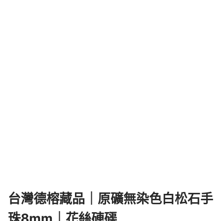
台灣德榕藏品｜原礦無染色白松石手
珠8mm｜花絲硨磲