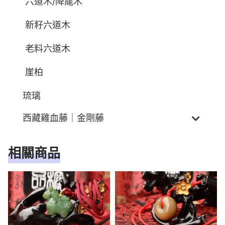
六道木/降龍木
新籽六道木
老料六道木
崖柏
琉璃
西藏雞血藤｜金剛藤
相關商品