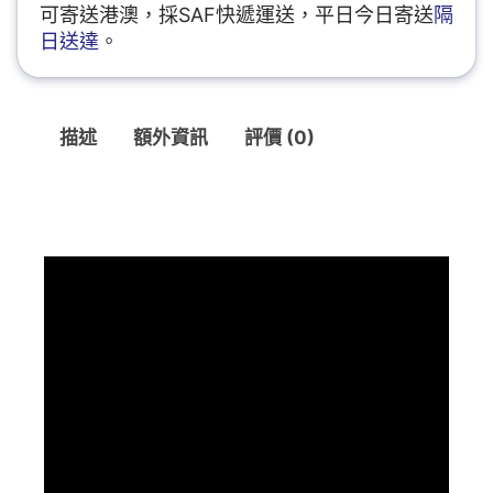
可寄送港澳，採SAF快遞運送，平日今日寄送
隔
日送達
。
描述
額外資訊
評價 (0)
描述