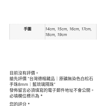
額外資訊
手圍
14cm, 15cm, 16cm, 17cm,
18cm, 19cm
商品評價
目前沒有評價。
搶先評價 “台灣德榕藏品｜原礦無染色白松石
手珠8mm｜藍琉璃隔珠”
發佈留言必須填寫的電子郵件地址不會公開。
必填欄位標示為
*
您的評分
*