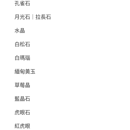
孔雀石
月光石｜拉長石
水晶
白松石
白瑪瑙
緬甸黃玉
草莓晶
藍晶石
虎眼石
紅虎眼