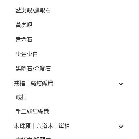
藍虎眼/鷹眼石
黃虎眼
青金石
少金少白
黑曜石/金曜石
戒指｜繩結編織
戒指
手工繩結編織
木珠類｜六道木｜崖柏