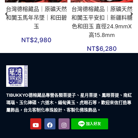
台灣德榕藏品｜原礦天然
台灣德榕藏品｜原礦天然
和闐玉馬年吊墜｜和田碧
和闐玉平安扣｜新疆料糖
玉
色和田玉 直徑24.9mmX
高15.8mm
NT$
2,980
NT$
6,280
TIBUKKYO德榕藏品
專營各類菩提子、星月菩提、鳳眼菩提、南紅
瑪瑙、玉化硨磲、六道木、緬甸黃玉、虎眼石等，歡迎來信打造專
屬飾品，台北客制化串珠設計、客製化佛珠飾品。