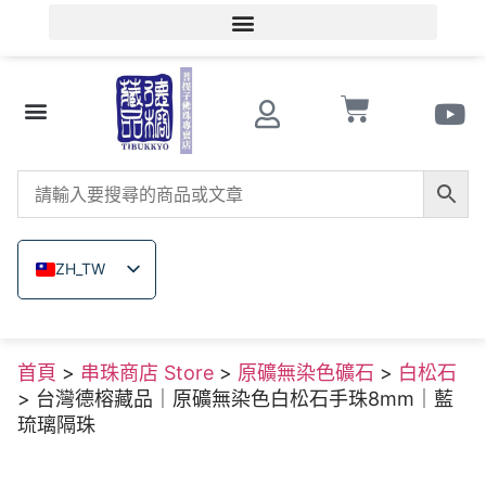
會員登入/會員註冊
文玩知識
串珠商店 Store
南紅瑪瑙
菩提子
木珠類
原礦無染色礦石
關於德榕
ZH_TW
EN
JA
首頁
>
串珠商店 Store
>
原礦無染色礦石
>
白松石
TH
> 台灣德榕藏品｜原礦無染色白松石手珠8mm｜藍
VI
琉璃隔珠