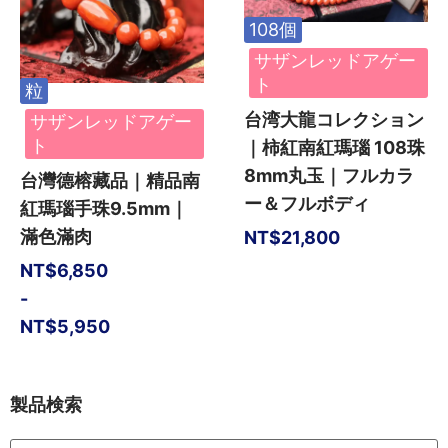
108個
サザンレッドアゲー
ト
粒
台湾大龍コレクション
サザンレッドアゲー
ト
｜柿紅南紅瑪瑙 108珠
8mm丸玉｜フルカラ
台灣德榕藏品｜精品南
ー＆フルボディ
紅瑪瑙手珠9.5mm｜
滿色滿肉
NT$
21,800
NT$
6,850
-
NT$
5,950
製品検索