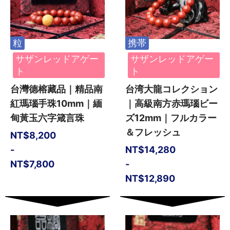
粒
携帯
サザンレッドアゲー
サザンレッドアゲー
ト
ト
台灣德榕藏品｜精品南
台湾大龍コレクション
紅瑪瑙手珠10mm｜緬
｜高級南方赤瑪瑙ビー
甸黃玉六字箴言珠
ズ12mm｜フルカラー
＆フレッシュ
NT$
8,200
-
NT$
14,280
NT$
7,800
-
NT$
12,890