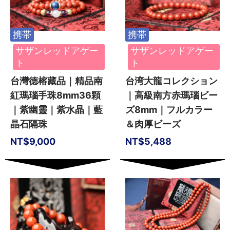
携帯
携帯
サザンレッドアゲー
サザンレッドアゲー
ト
ト
台灣德榕藏品｜精品南
台湾大龍コレクション
紅瑪瑙手珠8mm36顆
｜高級南方赤瑪瑙ビー
｜紫幽靈｜紫水晶｜藍
ズ8mm｜フルカラー
晶石隔珠
＆肉厚ビーズ
NT$
9,000
NT$
5,488