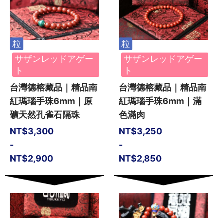
粒
粒
サザンレッドアゲー
サザンレッドアゲー
ト
ト
台灣德榕藏品｜精品南
台灣德榕藏品｜精品南
紅瑪瑙手珠6mm｜原
紅瑪瑙手珠6mm｜滿
礦天然孔雀石隔珠
色滿肉
NT$
3,300
NT$
3,250
-
-
NT$
2,900
NT$
2,850