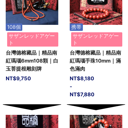
108個
携帯
サザンレッドアゲー
サザンレッドアゲー
ト
ト
台灣德榕藏品｜精品南
台灣德榕藏品｜精品南
紅瑪瑙6mm108顆｜白
紅瑪瑙手珠10mm｜滿
玉菩提根雕刻牌
色滿肉
NT$
9,750
NT$
8,180
-
NT$
7,880