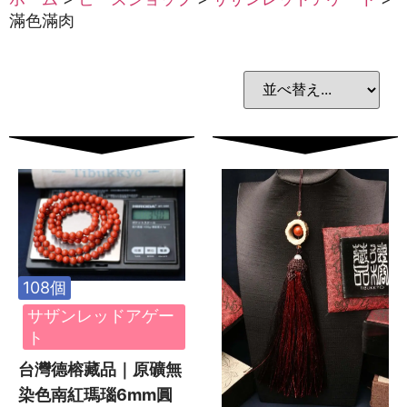
滿色滿肉
108個
サザンレッドアゲー
ト
台灣德榕藏品｜原礦無
染色南紅瑪瑙6mm圓