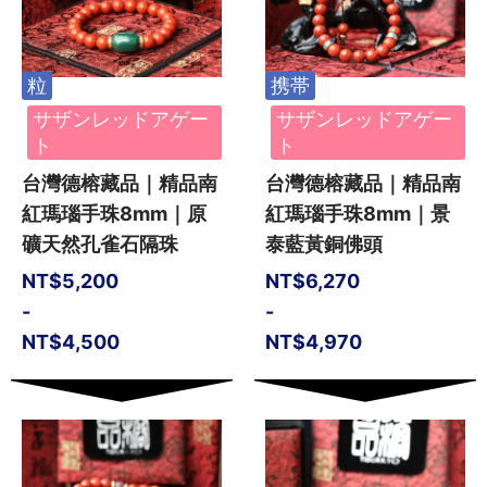
粒
携帯
サザンレッドアゲー
サザンレッドアゲー
ト
ト
台灣德榕藏品｜精品南
台灣德榕藏品｜精品南
紅瑪瑙手珠8mm｜原
紅瑪瑙手珠8mm｜景
礦天然孔雀石隔珠
泰藍黃銅佛頭
NT$
5,200
NT$
6,270
-
-
NT$
4,500
NT$
4,970