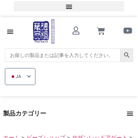
会員ログイン／会員登録
文化的知識
ビーズショップ
サザンレッドアゲート
トリカブト
イチジクの木
木製ビーズ
未加工無色鉱石
会社概要
JA
ZH_TW
EN
TH
製品カテゴリー
VI
イチジクの
サザンレッドアゲ
ウォーロード・レッド・アゲ
ビルマ・トパー
トリカブト
未加工無色鉱石
木製ビーズ｜ロクド木｜ヤブヒ
リング｜仏像ジュエリー彫刻
セラミック釉薬
ロープ編み
チベットハコベのつる｜こんにゃくのつる
ホーム
>
ビーズショップ
>
サザンレッドアゲート
>