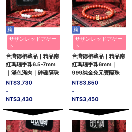
粒
粒
サザンレッドアゲー
サザンレッドアゲー
ト
ト
台灣德榕藏品｜精品南
台灣德榕藏品｜精品南
紅瑪瑙手珠6.5-7mm
紅瑪瑙手珠6mm｜
｜滿色滿肉｜硨磲隔珠
999純金兔元寶隔珠
NT$
3,730
NT$
3,850
-
-
NT$
3,430
NT$
3,450