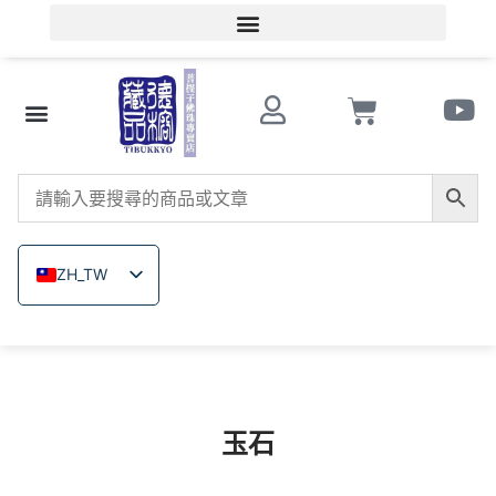
會員登入/會員註冊
文玩知識
串珠商店 Store
南紅瑪瑙
菩提子
木珠類
原礦無染色礦石
關於德榕
ZH_TW
EN
JA
TH
VI
玉石